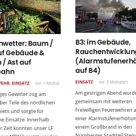
B3: im Gebäude,
nwetter: Baum /
Rauchentwicklun
uf Gebäude &
(Alarmstufenerh
/ Ast auf
auf B4)
bahn
EINSATZ
vor 3 Monaten
WEHR
,
EINSATZ
vor 1 Monat
Am gestrigen Abend wurd
iges Gewitter zog am
gemeinsam mit weiteren
er Teile des nördlichen
Freiwilligen Feuerwehren 
iets und sorgte für
einer Alarmstufenerhöhun
he Einsätze. Innerhalb
einem Großbrand in den
r Zeit konnten unser LF
Nürnberger Stadtteil Stei