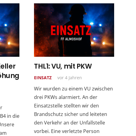
eller
THL1: VU, mit PKW
öhung
EINSATZ
vor 4 Jahren
Wir wurden zu einem VU zwischen
drei PKWs alarmiert. An der
Einsatzstelle stellten wir den
r
Brandschutz sicher und leiteten
4 in die
den Verkehr an der Unfallstelle
Unsere
vorbei. Eine verletzte Person
 am