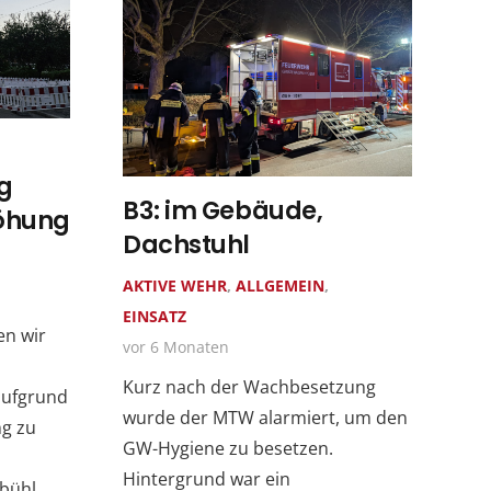
g
B3: im Gebäude,
öhung
Dachstuhl
AKTIVE WEHR
,
ALLGEMEIN
,
EINSATZ
en wir
vor 6 Monaten
Kurz nach der Wachbesetzung
aufgrund
wurde der MTW alarmiert, um den
g zu
GW-Hygiene zu besetzen.
Hintergrund war ein
nbühl