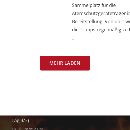
Sammelplatz für die
Atemschutzgeräteträger i
Bereitstellung. Von dort 
die Trupps regelmäßig zu 
…
Letzte Einsätze
MEHR LADEN
B1: im Freien, Kleinbrand
31 Juli um 10:02 Uhr
B BMA: Meldeanlage, Brandmeldeanlage
30 Juli um 10:04 Uhr
THL1: klein, Baum auf Straße (Amtshilfe SÖR –
Tag 3/3)
18 Juli um 9:12 Uhr