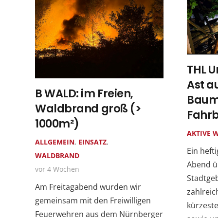
THL U
Ast a
B WALD: im Freien,
Baum 
Waldbrand groß (>
Fahr
1000m²)
AKTIVE 
ALLGEMEIN
,
EINSATZ
,
Ein heft
WALDBRAND
Abend üb
vor 4 Wochen
Stadtgeb
Am Freitagabend wurden wir
zahlreic
gemeinsam mit den Freiwilligen
kürzeste
Feuerwehren aus dem Nürnberger