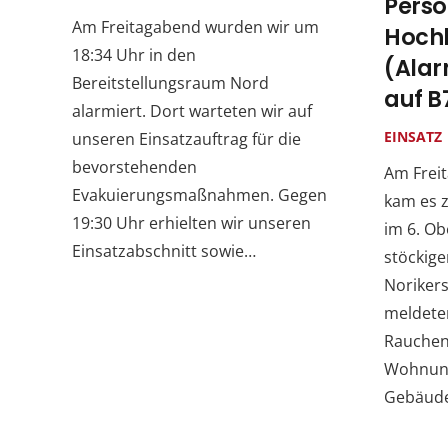
Perso
Am Freitagabend wurden wir um
Hochh
18:34 Uhr in den
(Ala
Bereitstellungsraum Nord
auf B
alarmiert. Dort warteten wir auf
EINSATZ
unseren Einsatzauftrag für die
bevorstehenden
Am Freit
Evakuierungsmaßnahmen. Gegen
kam es 
19:30 Uhr erhielten wir unseren
im 6. Ob
Einsatzabschnitt sowie…
stöckig
Noriker
meldeten
Rauchen
Wohnung
Gebäude