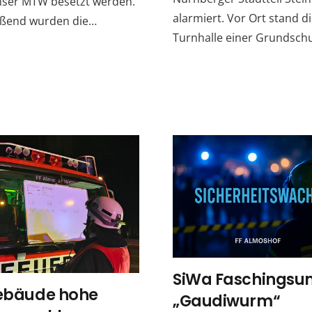
nser MTW besetzt werden.
alarmiert. Vor Ort stand d
eßend wurden die…
Turnhalle einer Grundschu
SiWa Faschings
Gebäude hohe
„Gaudiwurm“