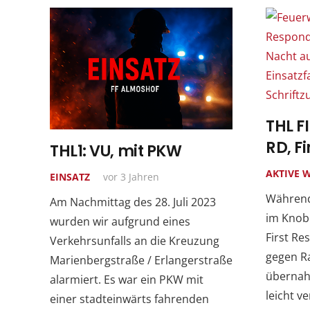
THL F
RD, F
THL1: VU, mit PKW
AKTIVE 
EINSATZ
vor 3 Jahren
Während
Am Nachmittag des 28. Juli 2023
im Knob
wurden wir aufgrund eines
First R
Verkehrsunfalls an die Kreuzung
gegen Ra
Marienbergstraße / Erlangerstraße
übernah
alarmiert. Es war ein PKW mit
leicht v
einer stadteinwärts fahrenden