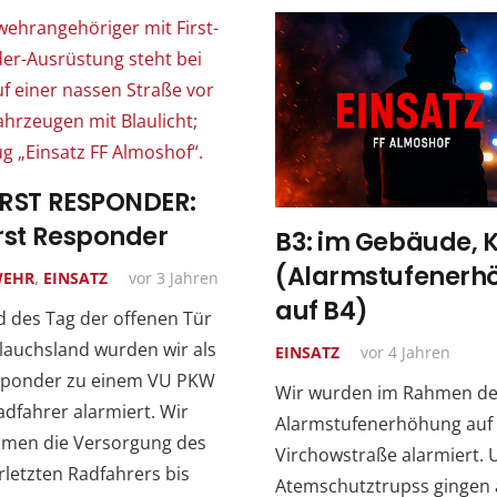
IRST RESPONDER:
irst Responder
B3: im Gebäude, K
(Alarmstufenerh
WEHR
,
EINSATZ
vor 3 Jahren
auf B4)
 des Tag der offenen Tür
lauchsland wurden wir als
EINSATZ
vor 4 Jahren
esponder zu einem VU PKW
Wir wurden im Rahmen de
dfahrer alarmiert. Wir
Alarmstufenerhöhung auf B
men die Versorgung des
Virchowstraße alarmiert. 
erletzten Radfahrers bis
Atemschutztrupss gingen