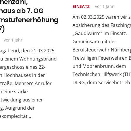
nenzahl,
EINSATZ
vor 1 Jahr
aus ab 7. OG
Am 02.03.2025 waren wir z
rmstufenerhöhung
Absicherung des Faschin
7)
„Gaudiwurm“ im Einsatz.
vor 1 Jahr
Gemeinsam mit der
Berufsfeuerwehr Nürnber
agabend, den 21.03.2025,
Freiwilligen Feuerwehren 
zu einem Wohnungsbrand
und Moorenbrunn, dem
ergeschoss eines 22-
Technischen Hilfswerk (TH
en Hochhauses in der
DLRG, dem Servicebetrie
straße. Mehrere Anrufer
 eine starke
twicklung aus einer
. Aufgrund der
komplexität…