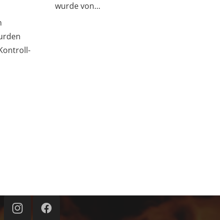
wurde von…
n
wurden
Kontroll-
Kontakt
info@ff-almoshof.de
+49 911 93893097
Almoshofer Hauptstraße 35,
90427 Nürnberg