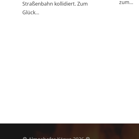
zum…
Straßenbahn kollidiert. Zum
Glück…
Letzte Beiträge
⛈️ Ein anstrengender Tag liegt hinter uns.
THL Unwetter: Baum / Ast auf Gebäude & Baum
/ Ast auf Fahrbahn