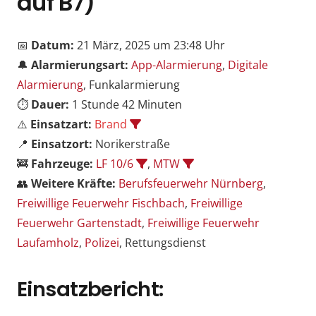
auf B7)
📅
Datum:
21 März, 2025 um 23:48 Uhr
🔔
Alarmierungsart:
App-Alarmierung
,
Digitale
Alarmierung
, Funkalarmierung
⏱️
Dauer:
1 Stunde 42 Minuten
⚠️
Einsatzart:
Brand
📍
Einsatzort:
Norikerstraße
🚒
Fahrzeuge:
LF 10/6
,
MTW
👥
Weitere Kräfte:
Berufsfeuerwehr Nürnberg
,
Freiwillige Feuerwehr Fischbach
,
Freiwillige
Feuerwehr Gartenstadt
,
Freiwillige Feuerwehr
Laufamholz
,
Polizei
, Rettungsdienst
Einsatzbericht: