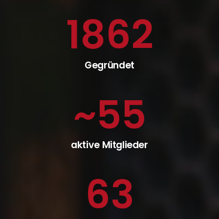
1862
Gegründet
~
55
aktive Mitglieder
63