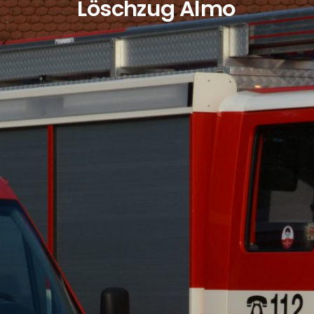
L
Ö
S
C
H
Z
U
G
A
L
M
O
S
H
O
F