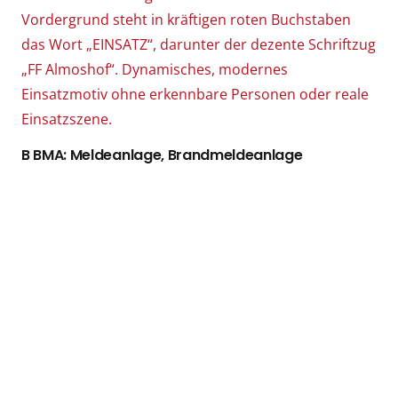
B BMA: Meldeanlage, Brandmeldeanlage
THL1: klein, Baum auf Straße (Amtshilfe SÖR – Tag
3/3)