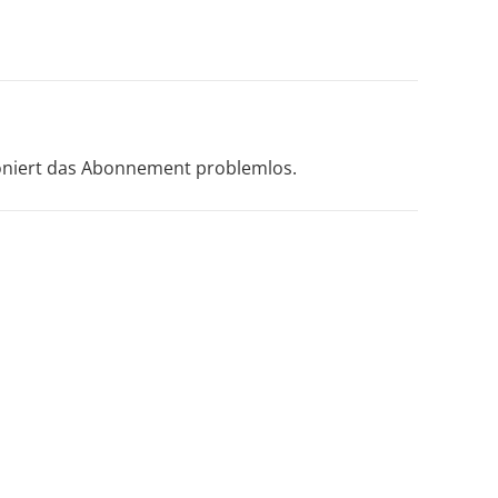
Kontakt
ioniert das Abonnement problemlos.
info@ff-almoshof.de
+49 911 93893097
Almoshofer Hauptstraße 35,
90427 Nürnberg