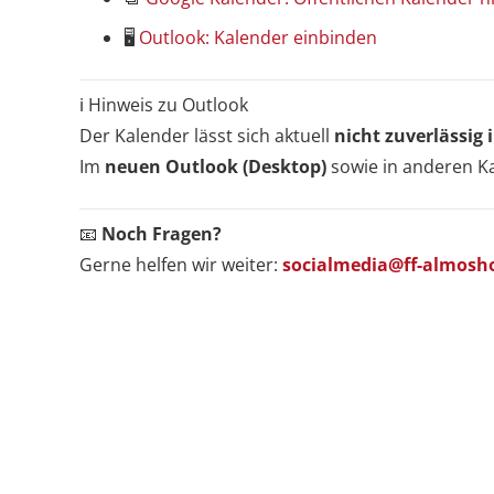
🖥️
Outlook: Kalender einbinden
ℹ️ Hinweis zu Outlook
Der Kalender lässt sich aktuell
nicht zuverlässig
Letzte Beiträge
Im
neuen Outlook (Desktop)
sowie in anderen Ka
⛈️ Ein anstrengender Tag liegt hinter uns.
📧
Noch Fragen?
Gerne helfen wir weiter:
socialmedia@ff-almosh
THL Unwetter: Baum / Ast auf Gebäude & Baum
/ Ast auf Fahrbahn
🎡 Almoshofer Kärwa 2026 🎡