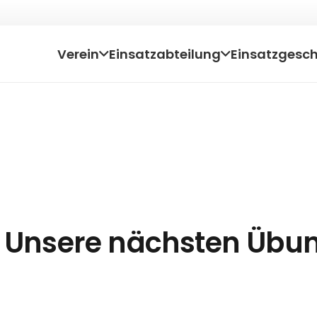
Verein
Einsatzabteilung
Einsatzgesc

Unsere nächsten Übu