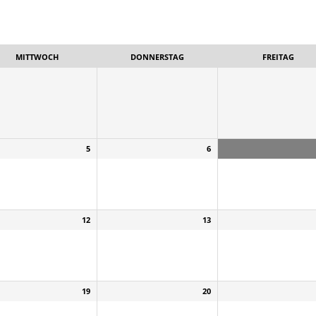
MITTWOCH
DONNERSTAG
FREITAG
5
6
12
13
19
20