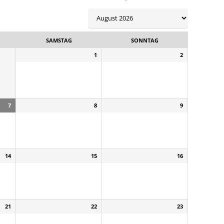
SAMSTAG
SONNTAG
1
2
7
8
9
14
15
16
21
22
23