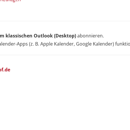
 im klassischen Outlook (Desktop)
abonnieren.
Letzte Einsätze
lender-Apps (z. B. Apple Kalender, Google Kalender) funkt
B1: im Freien, Kleinbrand
31 Juli um 10:02 Uhr
B BMA: Meldeanlage, Brandmeldeanlage
of.de
30 Juli um 10:04 Uhr
THL1: klein, Baum auf Straße (Amtshilfe SÖR –
Tag 3/3)
18 Juli um 9:12 Uhr
THL1: klein, Baum auf Straße (Amtshilfe SÖR –
Tag 2/3)