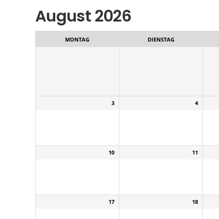
August 2026
Auswahl
des
Monats
MONTAG
DIENSTAG
3
4
10
11
17
18