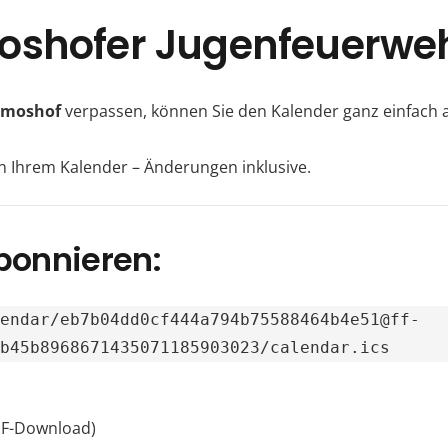
moshofer Jugenfeuerweh
lmoshof
verpassen, können Sie den Kalender ganz einfach 
n Ihrem Kalender – Änderungen inklusive.
bonnieren:
lendar/eb7b04dd0cf444a794b75588464b4e51@ff-
9b45b8968671435071185903023/calendar.ics
F-Download)