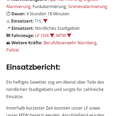
Alarmierung
, Funkalarmierung,
Sirenenalarmierung
⏱️
Dauer:
4 Stunden 18 Minuten
⚠️
Einsatzart:
THL
📍
Einsatzort:
Nördliches Stadtgebiet
🚒
Fahrzeuge:
LF 10/6
,
MTW
👥
Weitere Kräfte:
Berufsfeuerwehr Nürnberg
,
Polizei
Einsatzbericht:
Ein heftiges Gewitter zog am Abend über Teile des
nördlichen Stadtgebiets und sorgte für zahlreiche
Einsätze.
Innerhalb kürzester Zeit konnten unser LF sowie
unser MTW besetzt werden. Anschließend wurden