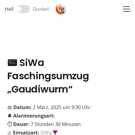
Hell
Dunkel
📟
SiWa
Faschingsumzug
„Gaudiwurm“
📅
Datum:
2 März, 2025 um 9:30 Uhr
🔔
Alarmierungsart:
⏱️
Dauer:
7 Stunden 30 Minuten
⚠️
Einsatzart:
SiWa