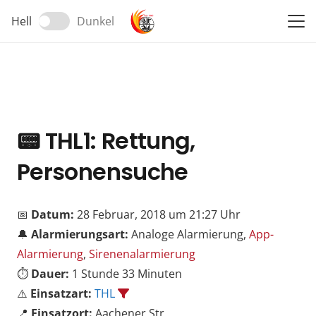
Hell
Dunkel
📟
THL1: Rettung,
Personensuche
📅
Datum:
28 Februar, 2018 um 21:27 Uhr
🔔
Alarmierungsart:
Analoge Alarmierung,
App-
Alarmierung
,
Sirenenalarmierung
⏱️
Dauer:
1 Stunde 33 Minuten
⚠️
Einsatzart:
THL
📍
Einsatzort:
Aachener Str.