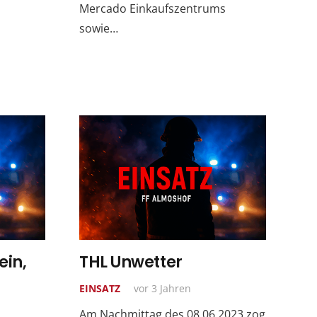
Mercado Einkaufszentrums
sowie…
ein,
THL Unwetter
EINSATZ
vor 3 Jahren
Am Nachmittag des 08.06.2023 zog