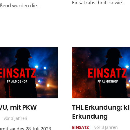
Einsatzabschnitt sowie…
eßend wurden die…
 VU, mit PKW
THL Erkundung: kl
Erkundung
vor 3 Jahren
EINSATZ
vor 3 Jahren
ittag des 28. Juli 2023