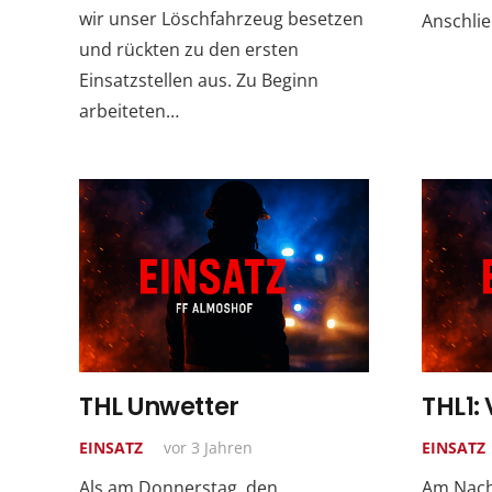
wir unser Löschfahrzeug besetzen
Anschli
und rückten zu den ersten
Einsatzstellen aus. Zu Beginn
arbeiteten…
THL Unwetter
THL1:
EINSATZ
vor 3 Jahren
EINSATZ
Als am Donnerstag, den
Am Nachm