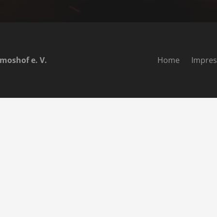
moshof e. V.
Home
Impre