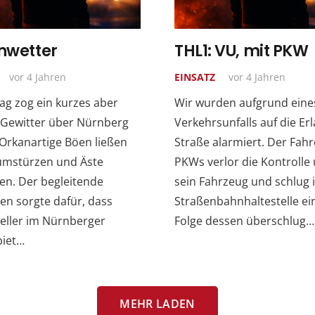
nwetter
THL1: VU, mit PKW
vor 4 Jahren
EINSATZ
vor 4 Jahren
ag zog ein kurzes aber
Wir wurden aufgrund eine
 Gewitter über Nürnberg
Verkehrsunfalls auf die Er
Orkanartige Böen ließen
Straße alarmiert. Der Fahr
mstürzen und Äste
PKWs verlor die Kontrolle
en. Der begleitende
sein Fahrzeug und schlug i
en sorgte dafür, dass
Straßenbahnhaltestelle ein
Keller im Nürnberger
Folge dessen überschlug…
biet…
MEHR LADEN