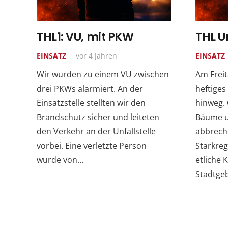
THL1: VU, mit PKW
THL U
EINSATZ
vor 4 Jahren
EINSATZ
Wir wurden zu einem VU zwischen
Am Freit
drei PKWs alarmiert. An der
heftiges
Einsatzstelle stellten wir den
hinweg. 
Brandschutz sicher und leiteten
Bäume u
den Verkehr an der Unfallstelle
abbrech
vorbei. Eine verletzte Person
Starkreg
wurde von…
etliche 
Stadtge