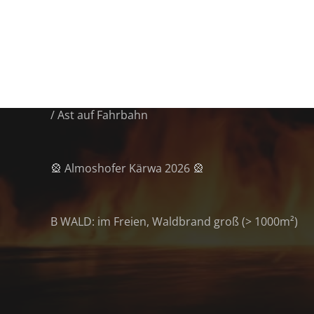
Letzte Beiträge
⛈️ Ein anstrengender Tag liegt hinter uns.
THL Unwetter: Baum / Ast auf Gebäude & Baum
/ Ast auf Fahrbahn
🎡 Almoshofer Kärwa 2026 🎡
B WALD: im Freien, Waldbrand groß (> 1000m²)