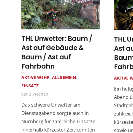
THL Unwetter: Baum /
THL U
Ast auf Gebäude &
Ast a
Baum / Ast auf
Baum 
Fahrbahn
Fahr
AKTIVE WEHR
,
ALLGEMEIN
,
AKTIVE 
EINSATZ
Ein heft
vor 3 Wochen
Abend üb
Das schwere Unwetter am
Stadtgeb
Dienstagabend sorgte auch in
zahlreic
Nürnberg für zahlreiche Einsätze.
kürzeste
Innerhalb kürzester Zeit konnten
sowie u