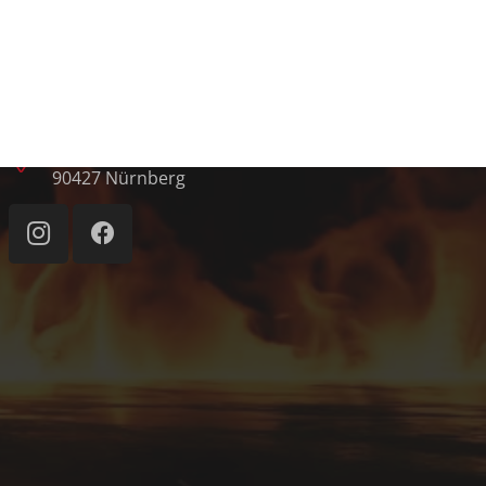
Kontakt
info@ff-almoshof.de
+49 911 93893097
Almoshofer Hauptstraße 35,
90427 Nürnberg