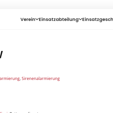
Verein
Einsatzabteilung
Einsatzgesc
W
Alarmierung
,
Sirenenalarmierung