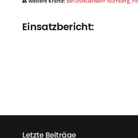
👥
Weitere Kräfte:
Berufsfeuerwehr Nürnberg
,
Po
Einsatzbericht:
Letzte Beiträge