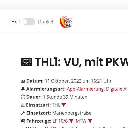
Hell
Dunkel
📟
THL1: VU, mit PK
📅
Datum:
11 Oktober, 2022 um 16:21 Uhr
🔔
Alarmierungsart:
App-Alarmierung
,
Digitale 
⏱️
Dauer:
1 Stunde 39 Minuten
⚠️
Einsatzart:
THL
📍
Einsatzort:
Marienbergstraße
🚒
Fahrzeuge:
LF 10/6
,
MTW