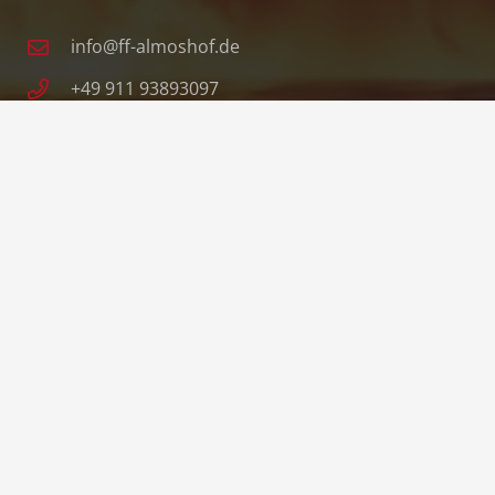
info@ff-almoshof.de
+49 911 93893097
Almoshofer Hauptstraße 35,
90427 Nürnberg