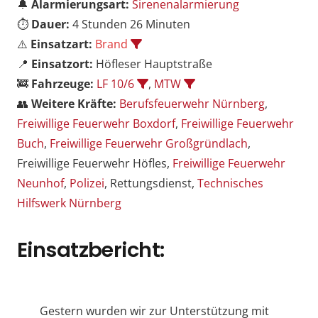
🔔
Alarmierungsart:
Sirenenalarmierung
⏱️
Dauer:
4 Stunden 26 Minuten
⚠️
Einsatzart:
Brand
📍
Einsatzort:
Höfleser Hauptstraße
🚒
Fahrzeuge:
LF 10/6
,
MTW
👥
Weitere Kräfte:
Berufsfeuerwehr Nürnberg
,
Freiwillige Feuerwehr Boxdorf
,
Freiwillige Feuerwehr
Buch
,
Freiwillige Feuerwehr Großgründlach
,
Freiwillige Feuerwehr Höfles,
Freiwillige Feuerwehr
Neunhof
,
Polizei
, Rettungsdienst,
Technisches
Hilfswerk Nürnberg
Einsatzbericht:
Gestern wurden wir zur Unterstützung mit