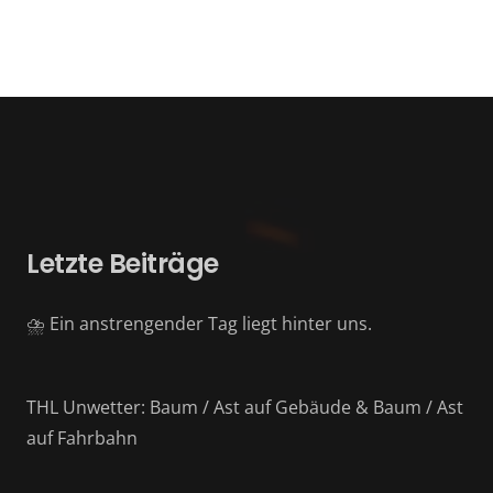
Letzte Beiträge
⛈️ Ein anstrengender Tag liegt hinter uns.
THL Unwetter: Baum / Ast auf Gebäude & Baum / Ast
auf Fahrbahn