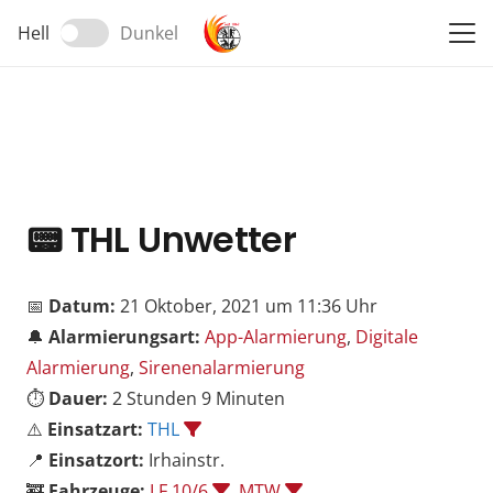
Hell
Dunkel
📟
THL Unwetter
📅
Datum:
21 Oktober, 2021 um 11:36 Uhr
🔔
Alarmierungsart:
App-Alarmierung
,
Digitale
Alarmierung
,
Sirenenalarmierung
⏱️
Dauer:
2 Stunden 9 Minuten
⚠️
Einsatzart:
THL
📍
Einsatzort:
Irhainstr.
🚒
Fahrzeuge:
LF 10/6
,
MTW