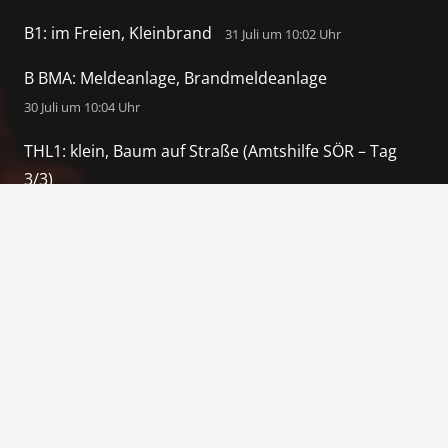
B1: im Freien, Kleinbrand
31 Juli um 10:02 Uhr
B BMA: Meldeanlage, Brandmeldeanlage
30 Juli um 10:04 Uhr
THL1: klein, Baum auf Straße (Amtshilfe SÖR – Tag
3/3)
18 Juli um 9:12 Uhr
THL1: klein, Baum auf Straße (Amtshilfe SÖR – Tag
2/3)
17 Juli um 8:15 Uhr
Kontakt
info@ff-almoshof.de