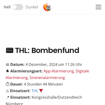
Hell
Dunkel
📟
THL: Bombenfund
📅
Datum:
4 Dezember, 2024 um 11:26 Uhr
🔔
Alarmierungsart:
App-Alarmierung
,
Digitale
Alarmierung
,
Sirenenalarmierung
⏱️
Dauer:
4 Stunden 44 Minuten
⚠️
Einsatzart:
THL
📍
Einsatzort:
Kongresshalle/Dutzendteich
Nürnberg