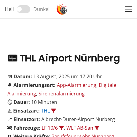
Hell
Dunkel
📟
THL Airport Nürnberg
📅
Datum:
13 August, 2025 um 17:20 Uhr
🔔
Alarmierungsart:
App-Alarmierung
,
Digitale
Alarmierung
,
Sirenenalarmierung
⏱️
Dauer:
10 Minuten
⚠️
Einsatzart:
THL
📍
Einsatzort:
Albrecht-Dürer-Airport Nürberg
🚒
Fahrzeuge:
LF 10/6
,
WLF AB-San
👥
Weitere Kräfte:
Berufsfeuerwehr Nürnberg
,