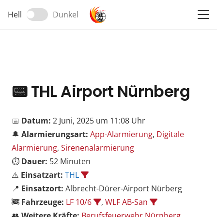
Hell
Dunkel
📟
THL Airport Nürnberg
📅
Datum:
2 Juni, 2025 um 11:08 Uhr
🔔
Alarmierungsart:
App-Alarmierung
,
Digitale
Alarmierung
,
Sirenenalarmierung
⏱️
Dauer:
52 Minuten
⚠️
Einsatzart:
THL
📍
Einsatzort:
Albrecht-Dürer-Airport Nürberg
🚒
Fahrzeuge:
LF 10/6
,
WLF AB-San
👥
Weitere Kräfte:
Berufsfeuerwehr Nürnberg
,