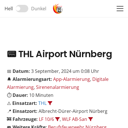
Hell
Dunkel
📟
THL Airport Nürnberg
📅
Datum:
3 September, 2024 um 0:08 Uhr
🔔
Alarmierungsart:
App-Alarmierung
,
Digitale
Alarmierung
,
Sirenenalarmierung
⏱️
Dauer:
10 Minuten
⚠️
Einsatzart:
THL
📍
Einsatzort:
Albrecht-Dürer-Airport Nürberg
🚒
Fahrzeuge:
LF 10/6
,
WLF AB-San
👥
Weitere Kräfte:
Berufsfeuerwehr Nürnberg
,