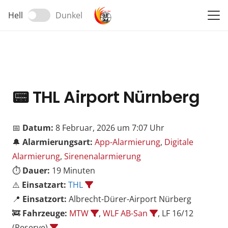
Hell
Dunkel
📟
THL Airport Nürnberg
📅
Datum:
8 Februar, 2026 um 7:07 Uhr
🔔
Alarmierungsart:
App-Alarmierung
,
Digitale
Alarmierung
,
Sirenenalarmierung
⏱️
Dauer:
19 Minuten
⚠️
Einsatzart:
THL
📍
Einsatzort:
Albrecht-Dürer-Airport Nürberg
🚒
Fahrzeuge:
MTW
,
WLF AB-San
, LF 16/12
(Reserve)