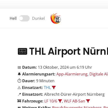
Hell
Dunkel
📟
THL Airport Nür
📅
Datum:
13 Oktober, 2024 um 6:19 Uhr
🔔
Alarmierungsart:
App-Alarmierung
,
Digitale 
⏱️
Dauer:
9 Minuten
⚠️
Einsatzart:
THL
📍
Einsatzort:
Albrecht-Dürer-Airport Nürnberg
🚒
Fahrzeuge:
LF 10/6
,
WLF AB-San
👥
Weitere Kräfte:
Berufsfeuerwehr Nürnberg
,
Po