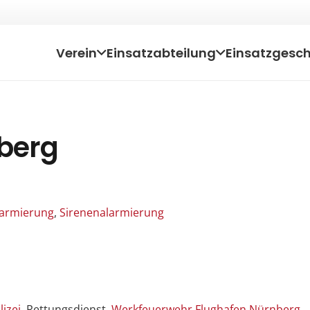
Verein
Einsatzabteilung
Einsatzgesc
nberg
Alarmierung
,
Sirenenalarmierung
lizei
, Rettungsdienst,
Werkfeuerwehr Flughafen Nürnberg