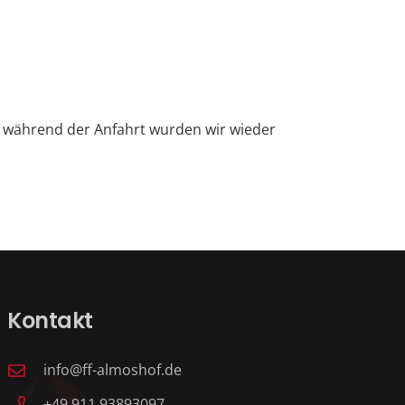
h während der Anfahrt wurden wir wieder
Kontakt
info@ff-almoshof.de
+49 911 93893097