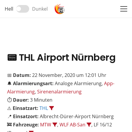
Hell
Dunkel
📟
THL Airport Nürnberg
📅
Datum:
22 November, 2020 um 12:01 Uhr
🔔
Alarmierungsart:
Analoge Alarmierung,
App-
Alarmierung
,
Sirenenalarmierung
⏱️
Dauer:
3 Minuten
⚠️
Einsatzart:
THL
📍
Einsatzort:
Albrecht-Dürer-Airport Nürnberg
🚒
Fahrzeuge:
MTW
,
WLF AB-San
, LF 16/12