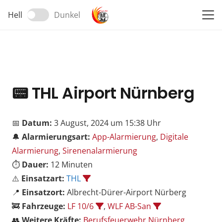
Hell
Dunkel
📟
THL Airport Nürnberg
📅
Datum:
3 August, 2024 um 15:38 Uhr
🔔
Alarmierungsart:
App-Alarmierung
,
Digitale
Alarmierung
,
Sirenenalarmierung
⏱️
Dauer:
12 Minuten
⚠️
Einsatzart:
THL
📍
Einsatzort:
Albrecht-Dürer-Airport Nürberg
🚒
Fahrzeuge:
LF 10/6
,
WLF AB-San
👥
Weitere Kräfte:
Berufsfeuerwehr Nürnberg
,