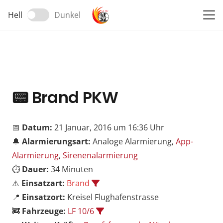
Hell
Dunkel
📟
Brand PKW
📅
Datum:
21 Januar, 2016 um 16:36 Uhr
🔔
Alarmierungsart:
Analoge Alarmierung,
App-
Alarmierung
,
Sirenenalarmierung
⏱️
Dauer:
34 Minuten
⚠️
Einsatzart:
Brand
📍
Einsatzort:
Kreisel Flughafenstrasse
🚒
Fahrzeuge:
LF 10/6