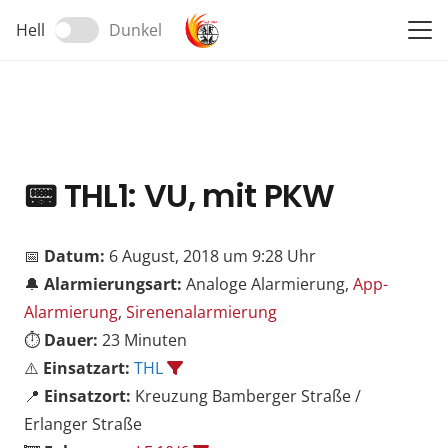
Hell
Dunkel
📟
THL1: VU, mit PKW
📅
Datum:
6 August, 2018 um 9:28 Uhr
🔔
Alarmierungsart:
Analoge Alarmierung,
App-
Alarmierung
,
Sirenenalarmierung
⏱️
Dauer:
23 Minuten
⚠️
Einsatzart:
THL
📍
Einsatzort:
Kreuzung Bamberger Straße /
Erlanger Straße