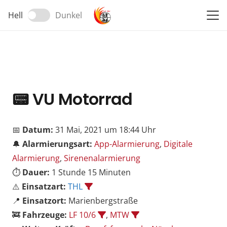
Hell
Dunkel
📟
VU Motorrad
📅
Datum:
31 Mai, 2021 um 18:44 Uhr
🔔
Alarmierungsart:
App-Alarmierung
,
Digitale
Alarmierung
,
Sirenenalarmierung
⏱️
Dauer:
1 Stunde 15 Minuten
⚠️
Einsatzart:
THL
📍
Einsatzort:
Marienbergstraße
🚒
Fahrzeuge:
LF 10/6
,
MTW