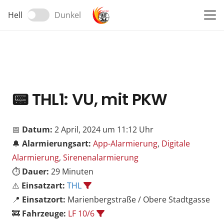
Hell
Dunkel
📟
THL1: VU, mit PKW
📅
Datum:
2 April, 2024 um 11:12 Uhr
🔔
Alarmierungsart:
App-Alarmierung
,
Digitale
Alarmierung
,
Sirenenalarmierung
⏱️
Dauer:
29 Minuten
⚠️
Einsatzart:
THL
📍
Einsatzort:
Marienbergstraße / Obere Stadtgasse
🚒
Fahrzeuge:
LF 10/6