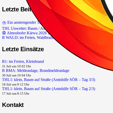
Letzte Beiträge
⛈️ Ein anstrengender Tag liegt hinter uns.
THL Unwetter: Baum / Ast auf Gebäude & Baum / Ast auf Fahrbahn
🎡 Almoshofer Kärwa 2026 🎡
B WALD: im Freien, Waldbrand groß (> 1000m²)
Letzte Einsätze
B1: im Freien, Kleinbrand
31 Juli um 10:02 Uhr
B BMA: Meldeanlage, Brandmeldeanlage
30 Juli um 10:04 Uhr
THL1: klein, Baum auf Straße (Amtshilfe SÖR – Tag 3/3)
18 Juli um 9:12 Uhr
THL1: klein, Baum auf Straße (Amtshilfe SÖR – Tag 2/3)
17 Juli um 8:15 Uhr
Kontakt