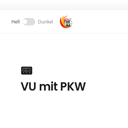
Hell
Dunkel
📟
VU mit PKW