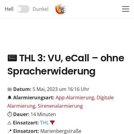
Hell
Dunkel
📟
THL 3: VU, eCall – ohne
Spracherwiderung
📅
Datum:
5 Mai, 2023 um 16:16 Uhr
🔔
Alarmierungsart:
App-Alarmierung
,
Digitale
Alarmierung
,
Sirenenalarmierung
⏱️
Dauer:
14 Minuten
⚠️
Einsatzart:
THL
📍
Einsatzort:
Marienbergstraße