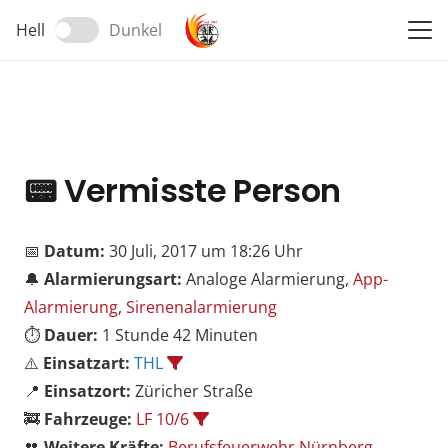
Hell
Dunkel
📟
Vermisste Person
📅
Datum:
30 Juli, 2017 um 18:26 Uhr
🔔
Alarmierungsart:
Analoge Alarmierung,
App-
Alarmierung
,
Sirenenalarmierung
⏱️
Dauer:
1 Stunde 42 Minuten
⚠️
Einsatzart:
THL
📍
Einsatzort:
Züricher Straße
🚒
Fahrzeuge:
LF 10/6
👥
Weitere Kräfte:
Berufsfeuerwehr Nürnberg
,