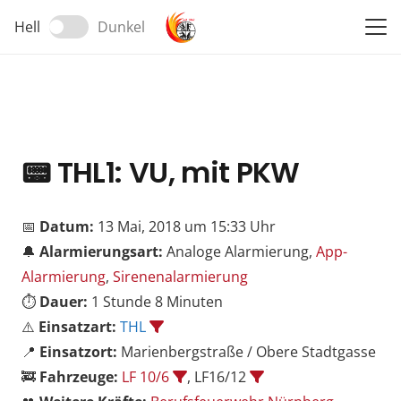
Hell
Dunkel
📟
THL1: VU, mit PKW
📅
Datum:
13 Mai, 2018 um 15:33 Uhr
🔔
Alarmierungsart:
Analoge Alarmierung,
App-
Alarmierung
,
Sirenenalarmierung
⏱️
Dauer:
1 Stunde 8 Minuten
⚠️
Einsatzart:
THL
📍
Einsatzort:
Marienbergstraße / Obere Stadtgasse
🚒
Fahrzeuge:
LF 10/6
, LF16/12