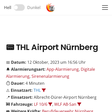
Hell
Dunkel
📟
THL Airport Nürnberg
📅
Datum:
12 Oktober, 2023 um 16:56 Uhr
🔔
Alarmierungsart:
App-Alarmierung
,
Digitale
Alarmierung
,
Sirenenalarmierung
⏱️
Dauer:
4 Minuten
⚠️
Einsatzart:
THL
📍
Einsatzort:
Albrecht-Dürer-Airport Nürnberg
🚒
Fahrzeuge:
LF 10/6
,
WLF AB-San
👥
Weitere Kräfte:
Berufsfeuerwehr Nürnberg
,