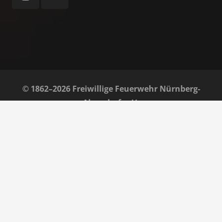
© 1862–2026 Freiwillige Feuerwehr Nürnberg-
Almoshof e. V.
Home
Impressum
Datenschutz
Barrierefreiheit