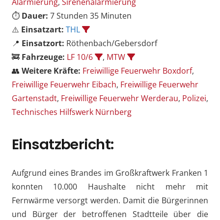
Alarmierung
,
Sirenenalarmierung
⏱️
Dauer:
7 Stunden 35 Minuten
⚠️
Einsatzart:
THL
📍
Einsatzort:
Röthenbach/Gebersdorf
🚒
Fahrzeuge:
LF 10/6
,
MTW
👥
Weitere Kräfte:
Freiwillige Feuerwehr Boxdorf
,
Freiwillige Feuerwehr Eibach
,
Freiwillige Feuerwehr
Gartenstadt
,
Freiwillige Feuerwehr Werderau
,
Polizei
,
Technisches Hilfswerk Nürnberg
Einsatzbericht:
Aufgrund eines Brandes im Großkraftwerk Franken 1
konnten 10.000 Haushalte nicht mehr mit
Fernwärme versorgt werden. Damit die Bürgerinnen
und Bürger der betroffenen Stadtteile über die