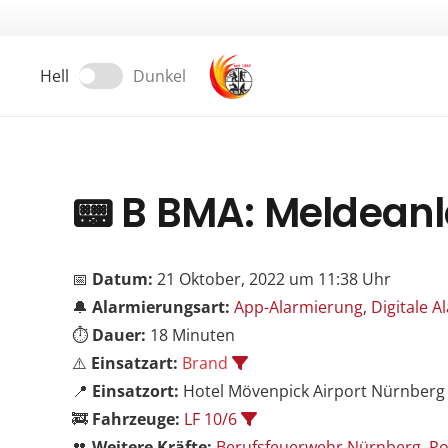
Hell
Dunkel
📟
B BMA: Meldean
📅
Datum:
21 Oktober, 2022 um 11:38 Uhr
🔔
Alarmierungsart:
App-Alarmierung
,
Digitale 
⏱️
Dauer:
18 Minuten
⚠️
Einsatzart:
Brand
📍
Einsatzort:
Hotel Mövenpick Airport Nürnberg
🚒
Fahrzeuge:
LF 10/6
👥
Weitere Kräfte:
Berufsfeuerwehr Nürnberg
,
Po