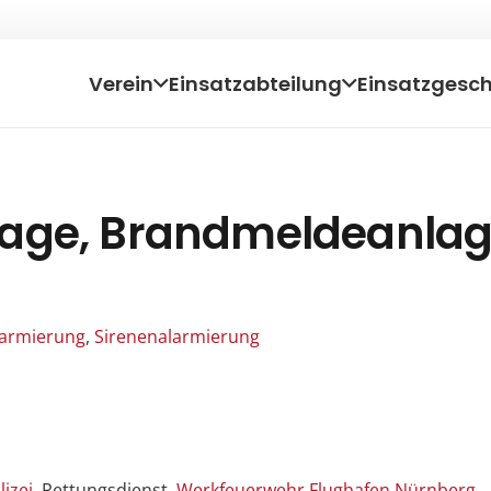
Verein
Einsatzabteilung
Einsatzgesc
lage, Brandmeldeanla
Alarmierung
,
Sirenenalarmierung
lizei
, Rettungsdienst,
Werkfeuerwehr Flughafen Nürnberg