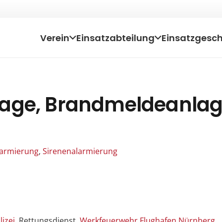
Verein
Einsatzabteilung
Einsatzgesc
lage, Brandmeldeanla
Alarmierung
,
Sirenenalarmierung
lizei
, Rettungsdienst,
Werkfeuerwehr Flughafen Nürnberg