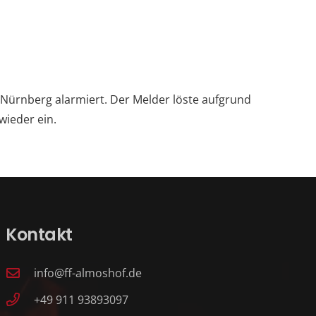
Nürnberg alarmiert. Der Melder löste aufgrund
ieder ein.
Kontakt
info@ff-almoshof.de
+49 911 93893097