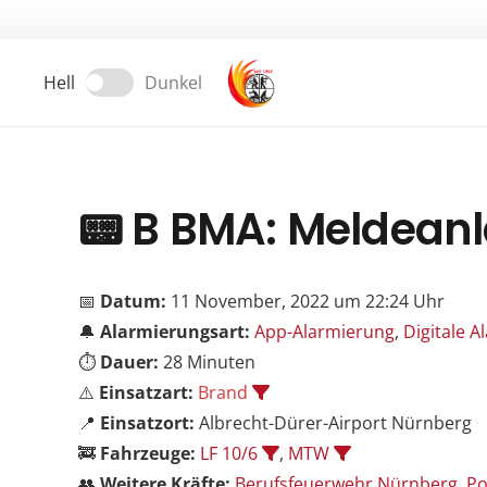
Hell
Dunkel
📟
B BMA: Meldean
📅
Datum:
11 November, 2022 um 22:24 Uhr
🔔
Alarmierungsart:
App-Alarmierung
,
Digitale 
⏱️
Dauer:
28 Minuten
⚠️
Einsatzart:
Brand
📍
Einsatzort:
Albrecht-Dürer-Airport Nürnberg
🚒
Fahrzeuge:
LF 10/6
,
MTW
👥
Weitere Kräfte:
Berufsfeuerwehr Nürnberg
,
Po