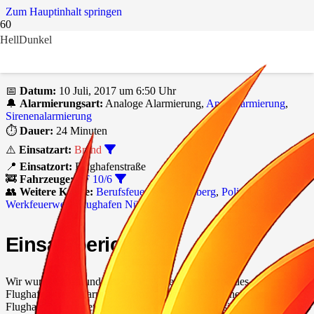
Zum Hauptinhalt springen
Hell
Dunkel
📟
Brand Wiese
📅
Datum:
10 Juli, 2017 um 6:50 Uhr
🔔
Alarmierungsart:
Analoge Alarmierung,
App-Alarmierung
,
Sirenenalarmierung
⏱️
Dauer:
24 Minuten
⚠️
Einsatzart:
Brand
📍
Einsatzort:
Flughafenstraße
🚒
Fahrzeuge:
LF 10/6
👥
Weitere Kräfte:
Berufsfeuerwehr Nürnberg
,
Polizei
,
Werkfeuerwehr Flughafen Nürnberg
Einsatzbericht:
Wir wurden aufgrund eines gemeldeten Wiesenbrandes an der
Flughafenstraße alarmiert. Beim Eintreffen der Einheiten der WF
Flughafen sowie der Feuerwehr Nürnberg stellte sich heraus, dass es