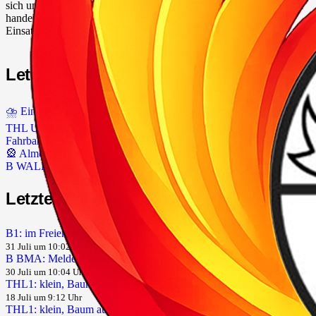
sich um eine unerlaubte Verbrennung von Gartenabfällen und Müll
handelte. Nachdem das Feuer gelöscht wurde, wurde die
Einsatzstelle an die Polizei übergeben.
Letzte Beiträge
⛈️ Ein anstrengender Tag liegt hinter uns.
THL Unwetter: Baum / Ast auf Gebäude & Baum / Ast auf
Fahrbahn
🎡 Almoshofer Kärwa 2026 🎡
B WALD: im Freien, Waldbrand groß (> 1000m²)
Letzte Einsätze
B1: im Freien, Kleinbrand
31 Juli um 10:02 Uhr
B BMA: Meldeanlage, Brandmeldeanlage
30 Juli um 10:04 Uhr
THL1: klein, Baum auf Straße (Amtshilfe SÖR – Tag 3/3)
18 Juli um 9:12 Uhr
THL1: klein, Baum auf Straße (Amtshilfe SÖR – Tag 2/3)