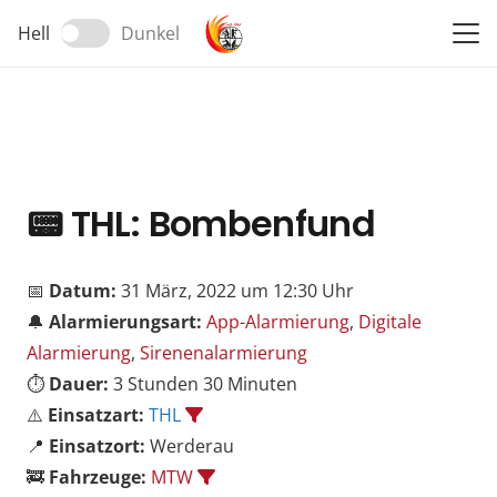
Hell
Dunkel
📟
THL: Bombenfund
📅
Datum:
31 März, 2022 um 12:30 Uhr
🔔
Alarmierungsart:
App-Alarmierung
,
Digitale
Alarmierung
,
Sirenenalarmierung
⏱️
Dauer:
3 Stunden 30 Minuten
⚠️
Einsatzart:
THL
📍
Einsatzort:
Werderau
🚒
Fahrzeuge:
MTW