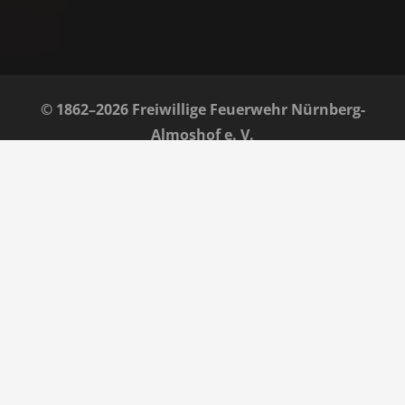
© 1862–2026 Freiwillige Feuerwehr Nürnberg-
Almoshof e. V.
Home
Impressum
Datenschutz
Barrierefreiheit
Kontakt