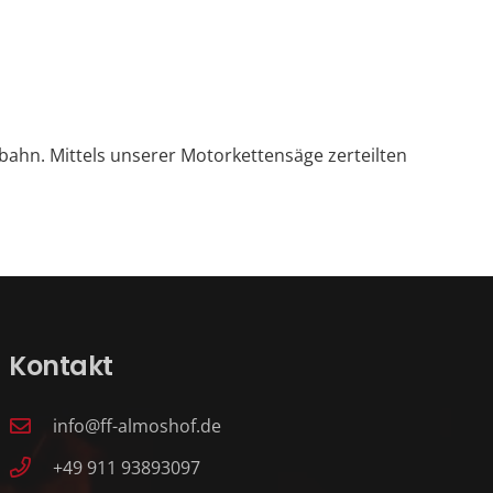
bahn. Mittels unserer Motorkettensäge zerteilten
Kontakt
info@ff-almoshof.de
+49 911 93893097