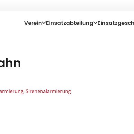
Verein
Einsatzabteilung
Einsatzgesc
ahn
Alarmierung
,
Sirenenalarmierung