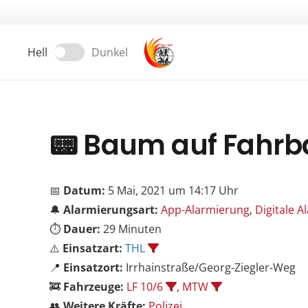
Hell
Dunkel
📟
Baum auf Fahrb
📅
Datum:
5 Mai, 2021 um 14:17 Uhr
🔔
Alarmierungsart:
App-Alarmierung
,
Digitale 
⏱️
Dauer:
29 Minuten
⚠️
Einsatzart:
THL
📍
Einsatzort:
Irrhainstraße/Georg-Ziegler-Weg
🚒
Fahrzeuge:
LF 10/6
,
MTW
👥
Weitere Kräfte:
Polizei