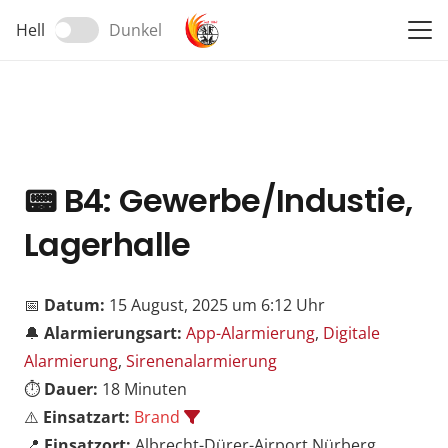
Hell
Dunkel
📟
B4: Gewerbe/Industie,
Lagerhalle
📅
Datum:
15 August, 2025 um 6:12 Uhr
🔔
Alarmierungsart:
App-Alarmierung
,
Digitale
Alarmierung
,
Sirenenalarmierung
⏱️
Dauer:
18 Minuten
⚠️
Einsatzart:
Brand
📍
Einsatzort:
Albrecht-Dürer-Airport Nürberg