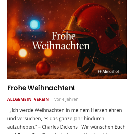
Frohe Weihnachten!
ALLGEMEIN
,
VEREIN
vor 4 Jahren
„Ich werde Weihnachten in meinem Herzen ehren
und versuchen, es das ganze Jahr hindurch
aufzuheben.“ – Charles Dickens Wir wünschen Euch