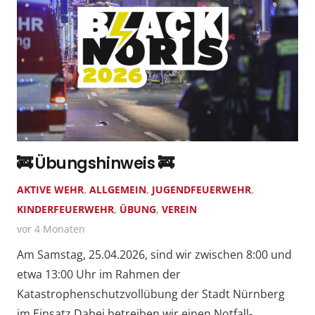
🚒 Übungshinweis 🚒
AKTIVE WEHR
,
ALLGEMEIN
,
JUGENDFEUERWEHR
,
KINDERFEUERWEHR
,
ÜBUNG
,
VEREIN
vor 4 Monaten
Am Samstag, 25.04.2026, sind wir zwischen 8:00 und
etwa 13:00 Uhr im Rahmen der
Katastrophenschutzvollübung der Stadt Nürnberg
im Einsatz.Dabei betreiben wir einen Notfall-