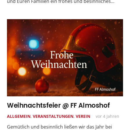
und Euren Familien ein frohes und besinnliches…
Weihnachtsfeier @ FF Almoshof
ALLGEMEIN
,
VERANSTALTUNGEN
,
VEREIN
vor 4 Jahren
Gemütlich und besinnlich ließen wir das Jahr bei