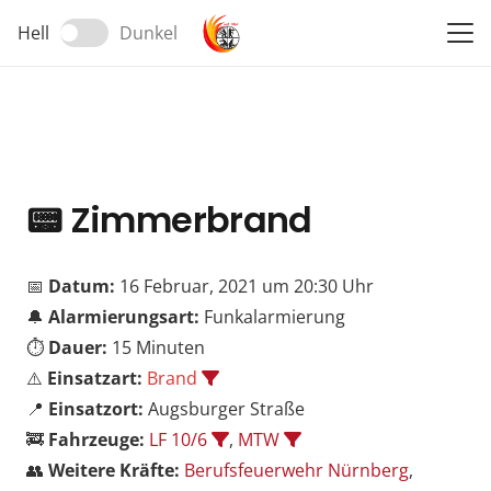
Hell
Dunkel
📟
Zimmerbrand
📅
Datum:
16 Februar, 2021 um 20:30 Uhr
🔔
Alarmierungsart:
Funkalarmierung
⏱️
Dauer:
15 Minuten
⚠️
Einsatzart:
Brand
📍
Einsatzort:
Augsburger Straße
🚒
Fahrzeuge:
LF 10/6
,
MTW
👥
Weitere Kräfte:
Berufsfeuerwehr Nürnberg
,