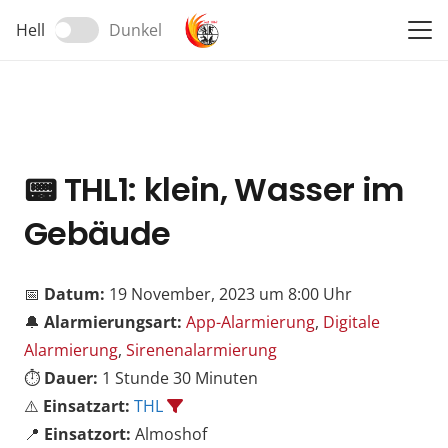
Hell
Dunkel
📟
THL1: klein, Wasser im
Gebäude
📅
Datum:
19 November, 2023 um 8:00 Uhr
🔔
Alarmierungsart:
App-Alarmierung
,
Digitale
Alarmierung
,
Sirenenalarmierung
⏱️
Dauer:
1 Stunde 30 Minuten
⚠️
Einsatzart:
THL
📍
Einsatzort:
Almoshof