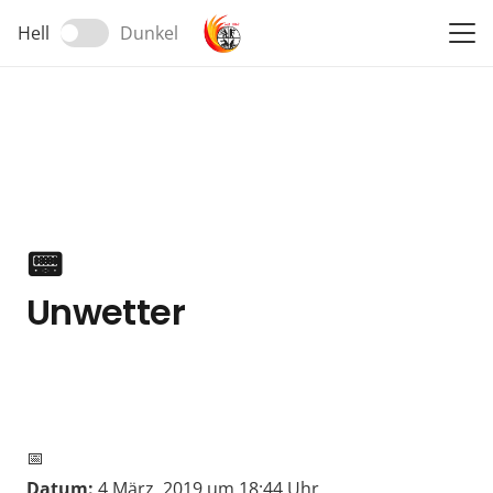
Hell
Dunkel
📟
Unwetter
📅
Datum:
4 März, 2019 um 18:44 Uhr