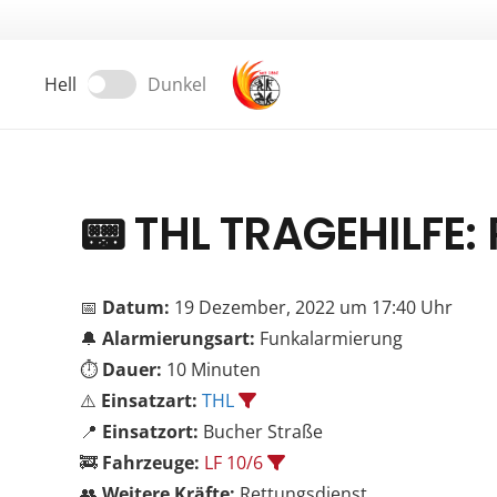
Hell
Dunkel
📟
THL TRAGEHILFE: 
📅
Datum:
19 Dezember, 2022 um 17:40 Uhr
🔔
Alarmierungsart:
Funkalarmierung
⏱️
Dauer:
10 Minuten
⚠️
Einsatzart:
THL
📍
Einsatzort:
Bucher Straße
🚒
Fahrzeuge:
LF 10/6
👥
Weitere Kräfte:
Rettungsdienst