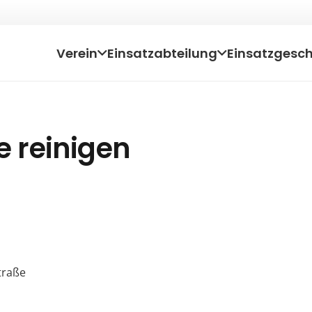
Verein
Einsatzabteilung
Einsatzgesc
ße reinigen
traße