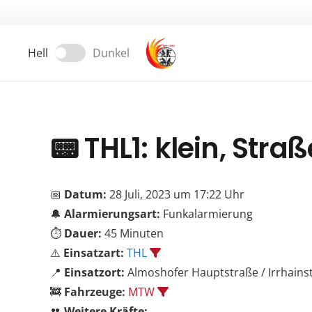
Hell
Dunkel
📟
THL1: klein, Stra
📅
Datum:
28 Juli, 2023 um 17:22 Uhr
🔔
Alarmierungsart:
Funkalarmierung
⏱️
Dauer:
45 Minuten
⚠️
Einsatzart:
THL
📍
Einsatzort:
Almoshofer Hauptstraße / Irrhains
🚒
Fahrzeuge:
MTW
👥
Weitere Kräfte: