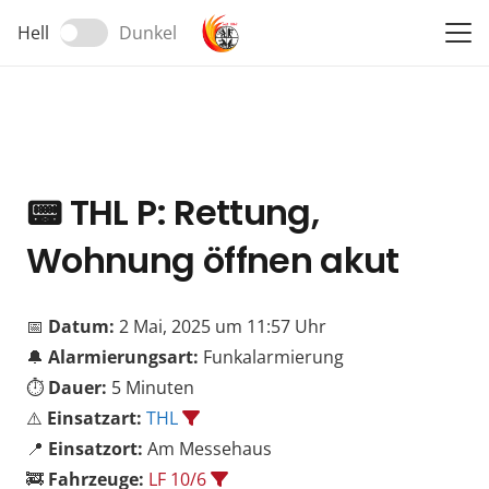
Hell
Dunkel
📟
THL P: Rettung,
Wohnung öffnen akut
📅
Datum:
2 Mai, 2025 um 11:57 Uhr
🔔
Alarmierungsart:
Funkalarmierung
⏱️
Dauer:
5 Minuten
⚠️
Einsatzart:
THL
📍
Einsatzort:
Am Messehaus
🚒
Fahrzeuge:
LF 10/6