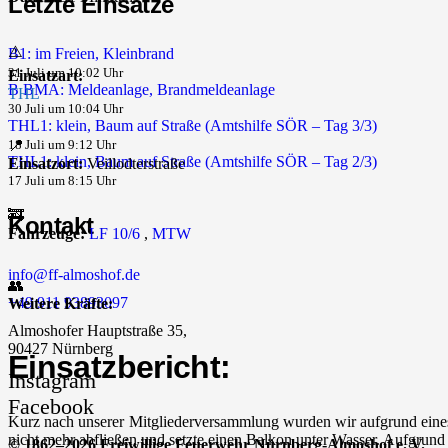
Letzte Einsätze
⚠️
B1: im Freien, Kleinbrand
31 Juli um 10:02 Uhr
Einsatzart:
B BMA: Meldeanlage, Brandmeldeanlage
THL
30 Juli um 10:04 Uhr
THL1: klein, Baum auf Straße (Amtshilfe SÖR – Tag 3/3)
📍
18 Juli um 9:12 Uhr
THL1: klein, Baum auf Straße (Amtshilfe SÖR – Tag 2/3)
Einsatzort:
Veillodterstraße
17 Juli um 8:15 Uhr
🚒
Kontakt
Fahrzeuge:
LF 10/6
,
MTW
info@ff-almoshof.de
👥
+49 911 93893097
Weitere Kräfte:
Almoshofer Hauptstraße 35,
90427 Nürnberg
Einsatzbericht:
Instagram
Facebook
Kurz nach unserer Mitgliederversammlung wurden wir aufgrund eines 
nicht mehr abfließen und setzte einen Balkon unter Wasser. Aufgrun
© 1862–2026 Freiwillige Feuerwehr Nürnberg-Almoshof e. V.