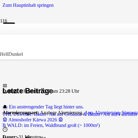
Zum Hauptinhalt springen
📟
THL klein – Wasser im K
Hell
Dunkel
📅
Letzte Beiträge
Datum:
1 Februar, 2020 um 23:28 Uhr
⛈️ Ein anstrengender Tag liegt hinter uns.
🔔
Alarmierungsart:
Analoge Alarmierung,
App-Alarmierung
,
Sirenen
THL Unwetter: Baum / Ast auf Gebäude & Baum / Ast auf Fahrbahn
🎡 Almoshofer Kärwa 2026 🎡
B WALD: im Freien, Waldbrand groß (> 1000m²)
⏱️
Dauer:
31 Minuten