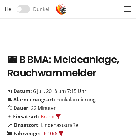
Hell
Dunkel
📟
B BMA: Meldeanlage,
Rauchwarnmelder
📅
Datum:
6 Juli, 2018 um 7:15 Uhr
🔔
Alarmierungsart:
Funkalarmierung
⏱️
Dauer:
22 Minuten
⚠️
Einsatzart:
Brand
📍
Einsatzort:
Lindenaststraße
🚒
Fahrzeuge:
LF 10/6