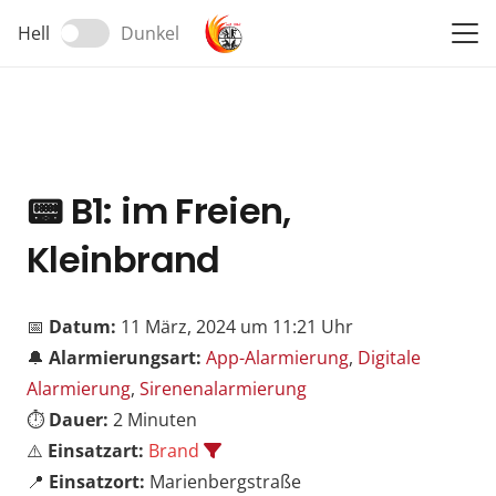
Hell
Dunkel
📟
B1: im Freien,
Kleinbrand
📅
Datum:
11 März, 2024 um 11:21 Uhr
🔔
Alarmierungsart:
App-Alarmierung
,
Digitale
Alarmierung
,
Sirenenalarmierung
⏱️
Dauer:
2 Minuten
⚠️
Einsatzart:
Brand
📍
Einsatzort:
Marienbergstraße