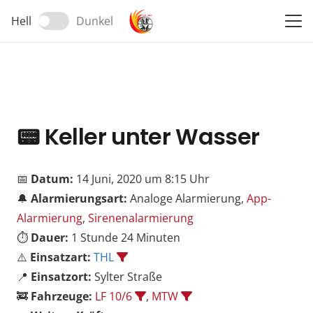
Hell
Dunkel
📟
Keller unter Wasser
📅
Datum:
14 Juni, 2020 um 8:15 Uhr
🔔
Alarmierungsart:
Analoge Alarmierung,
App-
Alarmierung
,
Sirenenalarmierung
⏱️
Dauer:
1 Stunde 24 Minuten
⚠️
Einsatzart:
THL
📍
Einsatzort:
Sylter Straße
🚒
Fahrzeuge:
LF 10/6
,
MTW