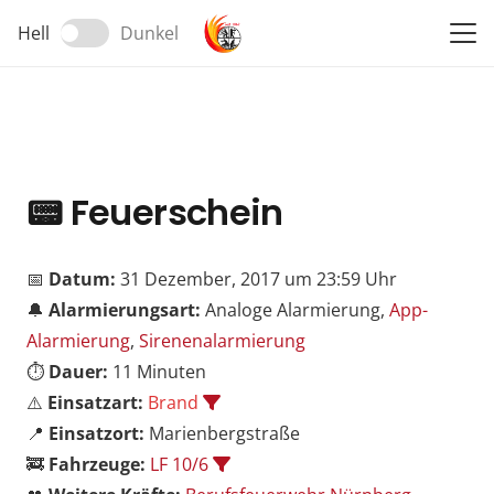
Hell
Dunkel
📟
Feuerschein
📅
Datum:
31 Dezember, 2017 um 23:59 Uhr
🔔
Alarmierungsart:
Analoge Alarmierung,
App-
Alarmierung
,
Sirenenalarmierung
⏱️
Dauer:
11 Minuten
⚠️
Einsatzart:
Brand
📍
Einsatzort:
Marienbergstraße
🚒
Fahrzeuge:
LF 10/6